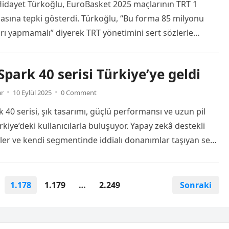
idayet Türkoğlu, EuroBasket 2025 maçlarının TRT 1
masına tepki gösterdi. Türkoğlu, “Bu forma 85 milyonu
ları yapmamalı” diyerek TRT yönetimini sert sözlerle
ı’nın EuroBasket 2025 karşılaşmalarının TRT 1 yerine TRT
Spark 40 serisi Türkiye’ye geldi
ar
10 Eylül 2025
0 Comment
 40 serisi, şık tasarımı, güçlü performansı ve uzun pil
kiye’deki kullanıcılarla buluşuyor. Yapay zekâ destekli
likler ve kendi segmentinde iddialı donanımlar taşıyan seri,
ark ailesinin en yeni üyesi olarak piyasaya giriş yaptı.
 40 Pro+, Spark 40 Pro, Spark 40 ve Spark 40C modellerini
yatlar 11.499 TL’den başlıyor. […]
Read more
1.178
1.179
…
2.249
Sonraki