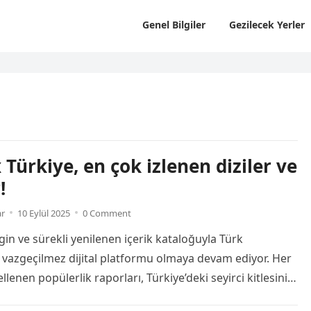
Genel Bilgiler
Gezilecek Yerler
 Türkiye, en çok izlenen diziler ve
!
ar
10 Eylül 2025
0 Comment
ngin ve sürekli yenilenen içerik kataloğuyla Türk
in vazgeçilmez dijital platformu olmaya devam ediyor. Her
llenen popülerlik raporları, Türkiye’deki seyirci kitlesinin
i yapımlara ilgi gösterdiğini gözler önüne seriyor. İşte 1-