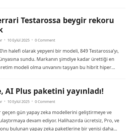
meleri E Grubu ikinci maçında Konya Büyükşehir Belediye
a İspanya’yı konuk etti. Ancak karşılaşma, İspanya’nın
errari Testarossa beygir rekoru
e 6-0 sona erdi. İspanya’ya galibiyeti getiren golleri 6. ve
k
re
ar
10 Eylül 2025
0 Comment
0’ın halefi olarak yepyeni bir modeli, 849 Testarossa’yı,
ünyasına sundu. Markanın şimdiye kadar ürettiği en
üretim modeli olma unvanını taşıyan bu hibrit hiper
öklü Testarossa ismini yeniden canlandırıyor. Yeni Ferrari
, gümbür gümbür geliyor Yeni Testarossa’nın kalbinde,
, AI Plus paketini yayınladı!
 F154 V8 motorunun geliştirilmiş bir versiyonu bulunuyor.
iç parçalar ve […]
Read more
ar
10 Eylül 2025
0 Comment
 geçen gün yapay zeka modellerini geliştirmeye ve
 ulaştırmaya devam ediyor. Halihazırda ücretsiz, Pro, ve
yonu bulunan yapay zeka paketlerine bir yenisi daha