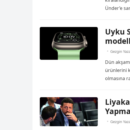
kiralandığı
Ünder’e sar
bulundu. F
kiralandığı
Uyku S
“Kulübümüz
modell
birlikte ki
sonuna […]
Gezgin Yaz
Dün akşam s
ürünlerini k
olmasına r
oldukça ilgi
duyuruldu v
Liyaka
özelliğini 
Yapma
Gezgin Yaz