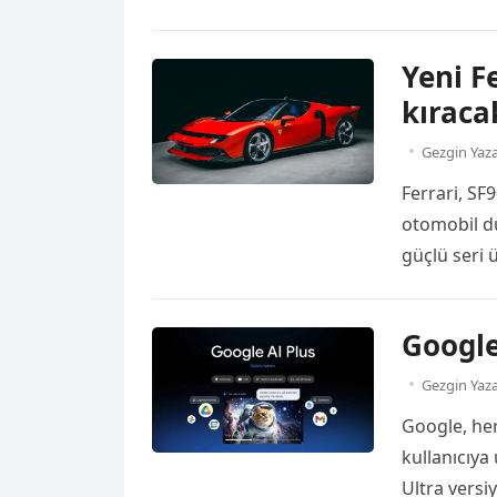
Kupası Ele
Stadyumu’nd
Yeni F
üstünlüğüyl
kıraca
[…]
Read mo
Gezgin Yaz
Ferrari, SF9
otomobil d
güçlü seri 
otomobil, k
Testarossa
Google
Ferrari’nin
Daha güçlü 
Gezgin Yaz
Google, her
kullanıcıya
Ultra versi