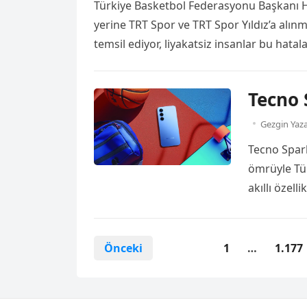
Türkiye Basketbol Federasyonu Başkanı H
yerine TRT Spor ve TRT Spor Yıldız’a alın
temsil ediyor, liyakatsiz insanlar bu hata
eleştirdi. Türkiye A Milli Basketbol Takım
Spor veya TRT Spor […]
Read more
Tecno 
Gezgin Yaz
Tecno Spark
ömrüyle Tür
akıllı özel
markanın Sp
Seri; Spark
Yazı
içeriyor. Fi
Önceki
1
…
1.177
sayfalandırması