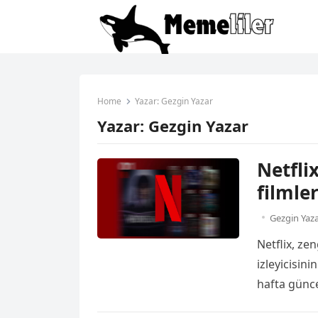
Home
Yazar:
Gezgin Yazar
Yazar:
Gezgin Yazar
Netflix
filmler
Gezgin Yaz
Netflix, ze
izleyicisin
hafta günce
en çok hang