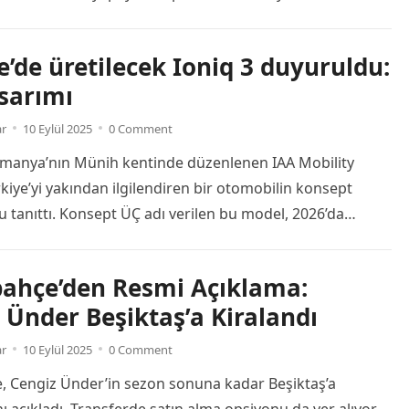
ha uygun fiyatlı yapay zeka araçları sunmak amacıyla
I Plus paketi, Google için ücretsiz sürüm ile AI Pro
e’de üretilecek Ioniq 3 duyuruldu:
ında konumlanıyor. İşte detaylar. Google AI Plus, zamanla
asarımı
re
ar
10 Eylül 2025
0 Comment
lmanya’nın Münih kentinde düzenlenen IAA Mobility
rkiye’yi yakından ilgilendiren bir otomobilin konsept
 tanıttı. Konsept ÜÇ adı verilen bu model, 2026’da
acak olan ve Türkiye’de üretilmesi planlanan elektrikli
ön gösterimi oldu. Üretim modelinin tasarımının, konsept
ahçe’den Resmi Açıklama:
a yüzde 80’e varan oranda aynı olacağı belirtildi. Hyundai
 Ünder Beşiktaş’a Kiralandı
men görücüye çıktı Hyundai, […]
Read more
ar
10 Eylül 2025
0 Comment
, Cengiz Ünder’in sezon sonuna kadar Beşiktaş’a