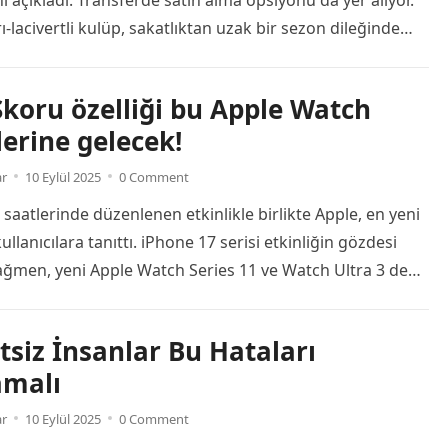
nı açıkladı. Transferde satın alma opsiyonu da yer alıyor.
ı-lacivertli kulüp, sakatlıktan uzak bir sezon dileğinde
enerbahçe kulübü, Cengiz Ünder’in Beşiktaş’a
nı duyurdu. Yapılan açıklamada şu ifadelere yer verildi:
koru özelliği bu Apple Watch
, oyuncumuz Cengiz Ünder’in satın alma opsiyonu ile
erine gelecek!
ralık transferi mevzusunda Beşiktaş Kulübü ile sezon
Read more
ar
10 Eylül 2025
0 Comment
aatlerinde düzenlenen etkinlikle birlikte Apple, en yeni
ullanıcılara tanıttı. iPhone 17 serisi etkinliğin gözdesi
ağmen, yeni Apple Watch Series 11 ve Watch Ultra 3 de
 gördü. Ayrıca yeni saatlerle birlikte yeni özellikler de
e bunlardan biri de Uyku Skoru özelliği. İşte Uyku Skoru
tsiz İnsanlar Bu Hataları
alacak Apple Watch modelleri. […]
Read more
malı
ar
10 Eylül 2025
0 Comment