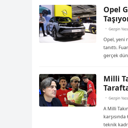
7 Eylül tari
Opel G
filmlerin ay
Taşıyo
2025 en […]
Gezgin Yaz
Opel, yeni 
tanıttı. Fu
gerçek düny
Vision Gran
tutkunların
Milli 
hazırlanan
Taraft
elektrikli ra
Gezgin Yaz
A Milli Tak
karşısında 
teknik kadr