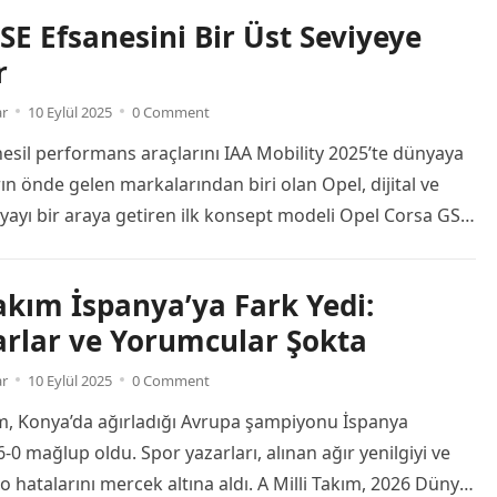
hleri arasında Netflix Türkiye’de en çok izlenen dizi ve
SE Efsanesini Bir Üst Seviyeye
rıntılı listesiyle karşınızdayız. Netflix Türkiye 1 -7 Eylül
r
Read more
ar
10 Eylül 2025
0 Comment
nesil performans araçlarını IAA Mobility 2025’te dünyaya
arın önde gelen markalarından biri olan Opel, dijital ve
ayı bir araya getiren ilk konsept modeli Opel Corsa GSE
 Turismo ile yeni Opel Mokka GSE’yi otomobil
ın beğenisine sundu. Avrupa’da siparişe açılmaya
Takım İspanya’ya Fark Yedi:
 yüksek performanslı seri üretim modeli Mokka GSE,
arlar ve Yorumcular Şokta
lli […]
Read more
ar
10 Eylül 2025
0 Comment
ım, Konya’da ağırladığı Avrupa şampiyonu İspanya
6-0 mağlup oldu. Spor yazarları, alınan ağır yenilgiyi ve
o hatalarını mercek altına aldı. A Milli Takım, 2026 Dünya