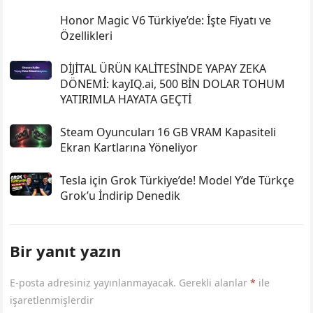
Honor Magic V6 Türkiye’de: İşte Fiyatı ve
Özellikleri
DİJİTAL ÜRÜN KALİTESİNDE YAPAY ZEKA
DÖNEMİ: kayIQ.ai, 500 BİN DOLAR TOHUM
YATIRIMLA HAYATA GEÇTİ
Steam Oyuncuları 16 GB VRAM Kapasiteli
Ekran Kartlarına Yöneliyor
Tesla için Grok Türkiye’de! Model Y’de Türkçe
Grok’u İndirip Denedik
Bir yanıt yazın
E-posta adresiniz yayınlanmayacak.
Gerekli alanlar
*
ile
işaretlenmişlerdir