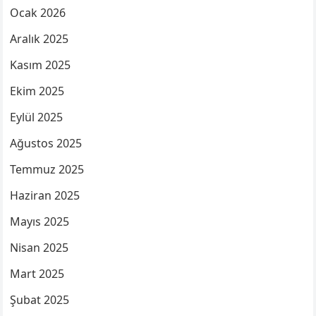
Ocak 2026
Aralık 2025
Kasım 2025
Ekim 2025
Eylül 2025
Ağustos 2025
Temmuz 2025
Haziran 2025
Mayıs 2025
Nisan 2025
Mart 2025
Şubat 2025