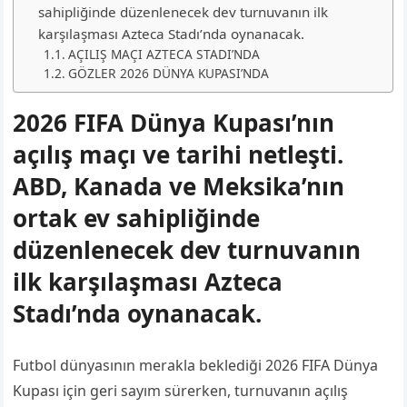
sahipliğinde düzenlenecek dev turnuvanın ilk
karşılaşması Azteca Stadı’nda oynanacak.
AÇILIŞ MAÇI AZTECA STADI’NDA
GÖZLER 2026 DÜNYA KUPASI’NDA
2026 FIFA Dünya Kupası’nın
açılış maçı ve tarihi netleşti.
ABD, Kanada ve Meksika’nın
ortak ev sahipliğinde
düzenlenecek dev turnuvanın
ilk karşılaşması Azteca
Stadı’nda oynanacak.
Futbol dünyasının merakla beklediği 2026 FIFA Dünya
Kupası için geri sayım sürerken, turnuvanın açılış