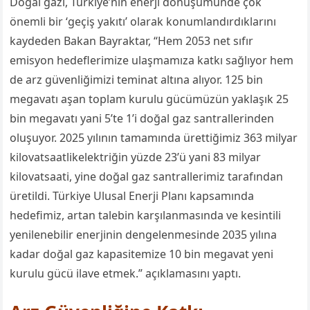
D
oğal gazı,
Türkiye’nin
enerji dönüşümünde çok
önemli bir
‘
geçiş yakıtı
’
olarak konumlandır
dıklarını
kaydeden Bakan Bayraktar, “
Hem 2053 net sıfır
emisyon hedeflerimize ulaşmamıza katkı sağlıyor hem
de arz güvenliğimizi teminat altına alıyor.
125 bin
megavatı aşan toplam kurulu gücümüzün yaklaşık 25
bin megavatı yani 5
’
te 1
’
i doğal gaz santrallerinden
oluşuyor. 2025 yılının tamamında
ürettiğimiz 363 milyar
kilovatsaat
lik
elektriğin
yüzde
23’ü yani 83 milyar
kilovatsaati
, yine doğal gaz
santrallerimiz tarafından
üretildi. Türkiye Ulusal Enerji Planı kapsamında
hedefimiz, artan talebin karşılanmasında ve kesintili
yenilenebilir enerjinin dengelenmesinde 2035 yılına
kadar doğal gaz kapasitemize 10 bin megavat yeni
kurulu gü
cü
ilave etmek.
” açıklamasını yaptı.