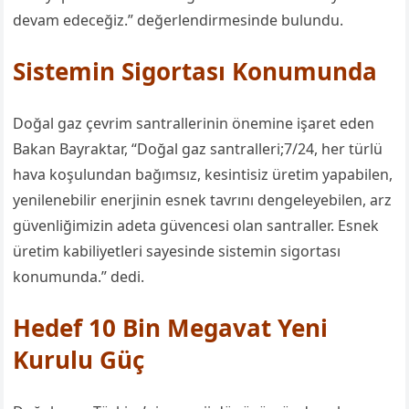
devam edeceğiz.” değerlendirmesinde bulundu.
Sistemin Sigortası Konumunda
Doğal gaz çevrim santrallerinin önemine işaret eden
Bakan Bayraktar,
“
Doğal gaz santralleri
;
7
/
24,
her türlü
hava
koşulundan
bağımsız, kesintisiz üretim yapabilen,
yenilenebilir enerjinin
esnek tavrını
dengele
yebilen
, arz
güvenliğimizin adeta güvencesi olan santraller. Esnek
üretim kabiliyetleri sayesinde sistemin sigortası
konumunda
.” dedi.
Hedef 10 Bin Megavat Yeni
Kurulu Güç