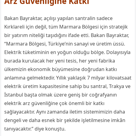
Arz Güvenliğine Katkı
Bakan Bayraktar, açılışı yapılan
santral
in
sadece
Kırklareli için değil, tüm Marmara Bölgesi için stratejik
bir yatırım niteliği taşı
dığını ifade etti.
Bakan Bayraktar,
“
Marmara Bölgesi, Türkiye
’
nin sanayi ve üretim üssü.
Elektrik tüketiminin en yoğun olduğu bölge. Dolayısıyla
burada kurulacak her yeni tesis, her yeni fabrika
ülkemizin ekonomik büyümesine doğrudan katkı
anlamına gelmektedir.
Yıllık yaklaşık 7 milyar kilovatsaat
elektrik üretim kapasitesine sahip bu santral, Trakya ve
İstanbul başta olmak üzere geniş bir coğrafyanın
elektrik arz güvenliğine çok önemli bir katkı
sağlayacaktır. Aynı zamanda iletim sistemimizin daha
dengeli ve daha esnek bir şekilde işletilmesine imkân
tanıyacaktır.” diye konuştu.