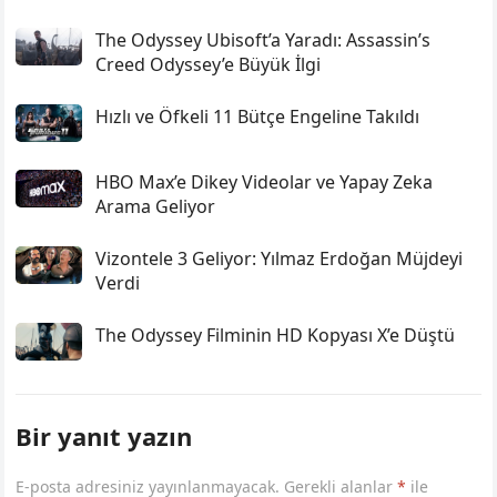
The Odyssey Ubisoft’a Yaradı: Assassin’s
Creed Odyssey’e Büyük İlgi
Hızlı ve Öfkeli 11 Bütçe Engeline Takıldı
HBO Max’e Dikey Videolar ve Yapay Zeka
Arama Geliyor
Vizontele 3 Geliyor: Yılmaz Erdoğan Müjdeyi
Verdi
The Odyssey Filminin HD Kopyası X’e Düştü
Bir yanıt yazın
E-posta adresiniz yayınlanmayacak.
Gerekli alanlar
*
ile