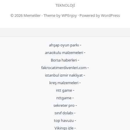
TEKNOLOJI
© 2026
Memeliler
- Theme by
WPEnjoy
· Powered by
WordPress
-
ahşap oyun parkı
-
anaokulu malzemeleri
-
Borsa haberleri
-
fakrocatimerdivenleri.com
-
istanbul izmir nakliyat
-
kreş malzemeleri
-
ntt game
-
nttgame
-
sekreter pro
-
sınıf dolabı
-
top havuzu
-
Vikings izle