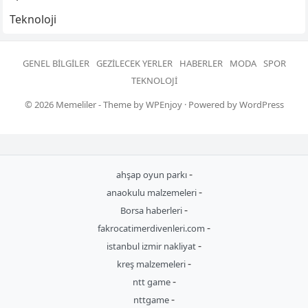
Teknoloji
GENEL BILGILER
GEZILECEK YERLER
HABERLER
MODA
SPOR
TEKNOLOJI
© 2026
Memeliler
- Theme by
WPEnjoy
· Powered by
WordPress
-
ahşap oyun parkı
-
anaokulu malzemeleri
-
Borsa haberleri
-
fakrocatimerdivenleri.com
-
istanbul izmir nakliyat
-
kreş malzemeleri
-
ntt game
-
nttgame