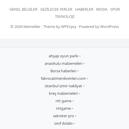
GENEL BILGILER
GEZILECEK YERLER
HABERLER
MODA
SPOR
TEKNOLOJI
© 2026
Memeliler
- Theme by
WPEnjoy
· Powered by
WordPress
-
ahşap oyun parkı
-
anaokulu malzemeleri
-
Borsa haberleri
-
fakrocatimerdivenleri.com
-
istanbul izmir nakliyat
-
kreş malzemeleri
-
ntt game
-
nttgame
-
sekreter pro
-
sınıf dolabı