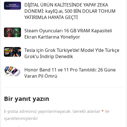
DİJİTAL ÜRÜN KALİTESİNDE YAPAY ZEKA
DÖNEMİ: kayIQ.ai, 500 BİN DOLAR TOHUM
YATIRIMLA HAYATA GEÇTİ
Steam Oyuncuları 16 GB VRAM Kapasiteli
Ekran Kartlarına Yöneliyor
Tesla için Grok Türkiye’de! Model Y’de Türkçe
Grok’u İndirip Denedik
Honor Band 11 ve 11 Pro Tanıtıldı: 26 Güne
Varan Pil Ömrü
Bir yanıt yazın
E-posta adresiniz yayınlanmayacak.
Gerekli alanlar
*
ile
işaretlenmişlerdir