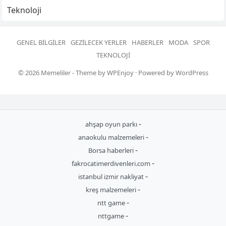
Teknoloji
GENEL BILGILER
GEZILECEK YERLER
HABERLER
MODA
SPOR
TEKNOLOJI
© 2026
Memeliler
- Theme by
WPEnjoy
· Powered by
WordPress
-
ahşap oyun parkı
-
anaokulu malzemeleri
-
Borsa haberleri
-
fakrocatimerdivenleri.com
-
istanbul izmir nakliyat
-
kreş malzemeleri
-
ntt game
-
nttgame