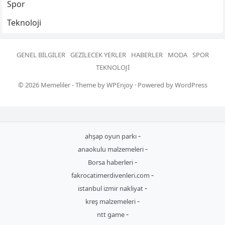
Spor
Teknoloji
GENEL BILGILER
GEZILECEK YERLER
HABERLER
MODA
SPOR
TEKNOLOJI
© 2026
Memeliler
- Theme by
WPEnjoy
· Powered by
WordPress
-
ahşap oyun parkı
-
anaokulu malzemeleri
-
Borsa haberleri
-
fakrocatimerdivenleri.com
-
istanbul izmir nakliyat
-
kreş malzemeleri
-
ntt game