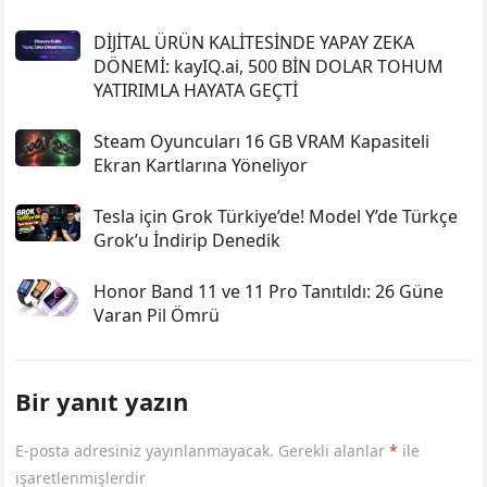
DİJİTAL ÜRÜN KALİTESİNDE YAPAY ZEKA
DÖNEMİ: kayIQ.ai, 500 BİN DOLAR TOHUM
YATIRIMLA HAYATA GEÇTİ
Steam Oyuncuları 16 GB VRAM Kapasiteli
Ekran Kartlarına Yöneliyor
Tesla için Grok Türkiye’de! Model Y’de Türkçe
Grok’u İndirip Denedik
Honor Band 11 ve 11 Pro Tanıtıldı: 26 Güne
Varan Pil Ömrü
Bir yanıt yazın
E-posta adresiniz yayınlanmayacak.
Gerekli alanlar
*
ile
işaretlenmişlerdir