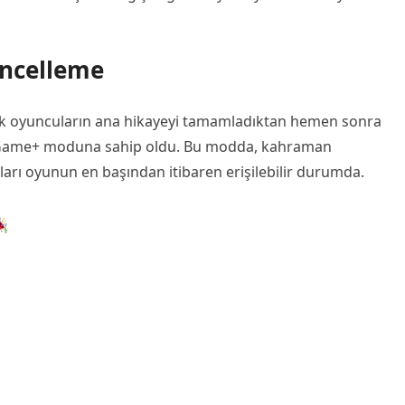
üncelleme
rtık oyuncuların ana hikayeyi tamamladıktan hemen sonra
w Game+ moduna sahip oldu. Bu modda, kahraman
hları oyunun en başından itibaren erişilebilir durumda.