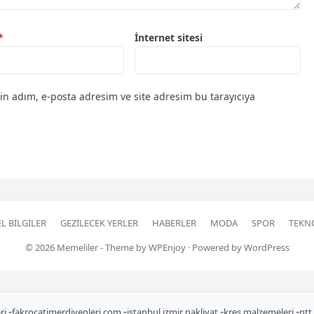
*
İnternet sitesi
in adım, e-posta adresim ve site adresim bu tarayıcıya
L BILGILER
GEZILECEK YERLER
HABERLER
MODA
SPOR
TEKN
© 2026
Memeliler
- Theme by
WPEnjoy
· Powered by
WordPress
-
-
-
-
ri
fakrocatimerdivenleri.com
istanbul izmir nakliyat
kreş malzemeleri
nt