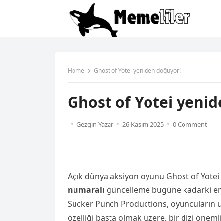
Home
Ghost of Yotei yeniden doğuyor!
Ghost of Yotei yeni
Gezgin Yazar
26 Kasım 2025
0 Comment
Açık dünya aksiyon oyunu Ghost of Yotei 
numaralı
güncelleme bugüne kadarki en b
Sucker Punch Productions, oyuncuların u
özelliği başta olmak üzere, bir dizi önemli