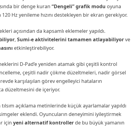
asında bir denge kuran
“Dengeli” grafik modu
oyuna
 120 Hz yenileme hızını destekleyen bir ekran gerekiyor.
ekleri açısından da kapsamlı eklemeler yapıldı.
iliyor
,
Sumi-e aktivitelerini tamamen atlayabiliyor
ve
asını
etkinleştirebiliyor.
klerini D-Pad’e yeniden atamak gibi çeşitli kontrol
celleme, çeşitli nadir çökme düzeltmeleri, nadir görsel
revde karşılaşılan görev engelleyici hataların
ta düzeltmesini de içeriyor.
in tılsım açıklama metinlerinde küçük ayarlamalar yapıldı
 simgeler eklendi. Oyuncuların deneyimini iyileştirmek
r için
yeni alternatif kontroller
de bu büyük yamanın