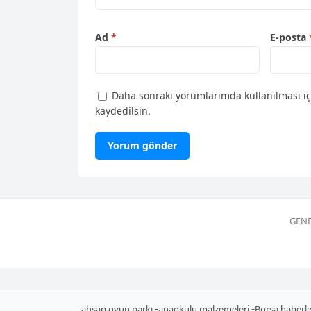
Ad
*
E-posta
Daha sonraki yorumlarımda kullanılması iç
kaydedilsin.
GENE
-
-
ahşap oyun parkı
anaokulu malzemeleri
Borsa haberle