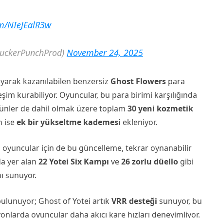
om/NIeJEalR3w
SuckerPunchProd)
November 24, 2025
ayarak kazanılabilen benzersiz
Ghost Flowers
para
leşim kurabiliyor. Oyuncular, bu para birimi karşılığında
 ürünler de dahil olmak üzere toplam
30 yeni kozmetik
n ise
ek bir yükseltme kademesi
ekleniyor.
oyuncular için de bu güncelleme, tekrar oynanabilir
da yer alan
22 Yotei Six Kampı
ve
26 zorlu düello
gibi
nı sunuyor.
bulunuyor; Ghost of Yotei artık
VRR desteği
sunuyor, bu
onlarda oyuncular daha akıcı kare hızları deneyimliyor.