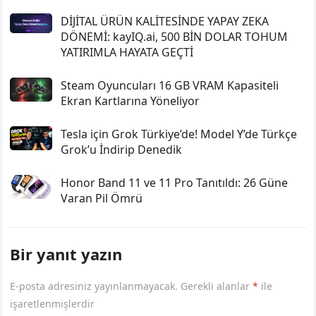
DİJİTAL ÜRÜN KALİTESİNDE YAPAY ZEKA
DÖNEMİ: kayIQ.ai, 500 BİN DOLAR TOHUM
YATIRIMLA HAYATA GEÇTİ
Steam Oyuncuları 16 GB VRAM Kapasiteli
Ekran Kartlarına Yöneliyor
Tesla için Grok Türkiye’de! Model Y’de Türkçe
Grok’u İndirip Denedik
Honor Band 11 ve 11 Pro Tanıtıldı: 26 Güne
Varan Pil Ömrü
Bir yanıt yazın
E-posta adresiniz yayınlanmayacak.
Gerekli alanlar
*
ile
işaretlenmişlerdir