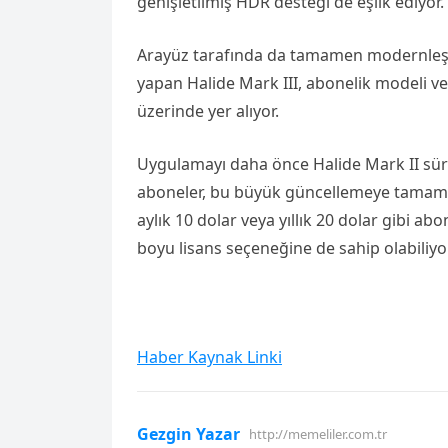
genişletilmiş HDR desteği de eşlik ediyor.
Arayüz tarafında da tamamen modernleşen 
yapan Halide Mark III, abonelik modeli ve
üzerinde yer alıyor.
Uygulamayı daha önce Halide Mark II sürü
aboneler, bu büyük güncellemeye tamamen ü
aylık 10 dolar veya yıllık 20 dolar gibi a
boyu lisans seçeneğine de sahip olabiliyor
Haber Kaynak Linki
Gezgin Yazar
http://memeliler.com.tr