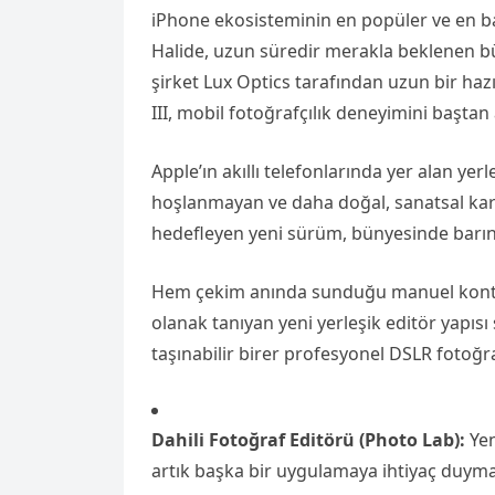
iPhone ekosisteminin en popüler ve en b
Halide, uzun süredir merakla beklenen büy
şirket Lux Optics tarafından uzun bir ha
III, mobil fotoğrafçılık deneyimini baştan 
Apple’ın akıllı telefonlarında yer alan y
hoşlanmayan ve daha doğal, sanatsal kare
hedefleyen yeni sürüm, bünyesinde barındı
Hem çekim anında sunduğu manuel kontro
olanak tanıyan yeni yerleşik editör yapısı 
taşınabilir birer profesyonel DSLR fotoğ
Dahili Fotoğraf Editörü (Photo Lab):
Yen
artık başka bir uygulamaya ihtiyaç duym