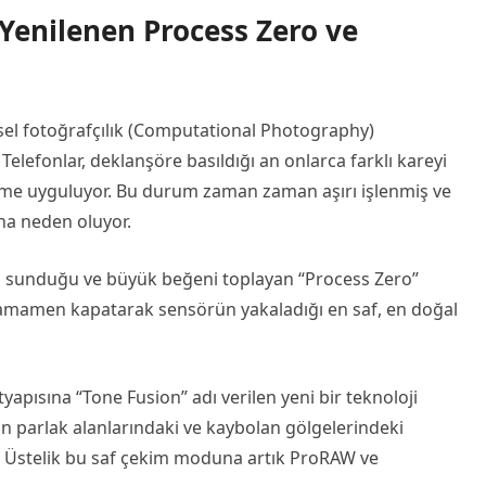
 Yenilenen Process Zero ve
sel fotoğrafçılık (Computational Photography)
. Telefonlar, deklanşöre basıldığı an onlarca farklı kareyi
tirme uyguluyor. Bu durum zaman zaman aşırı işlenmiş ve
ına neden oluyor.
a sunduğu ve büyük beğeni toplayan “Process Zero”
 tamamen kapatarak sensörün yakaladığı en saf, en doğal
ltyapısına “Tone Fusion” adı verilen yeni bir teknoloji
yan parlak alanlarındaki ve kaybolan gölgelerindeki
yor. Üstelik bu saf çekim moduna artık ProRAW ve