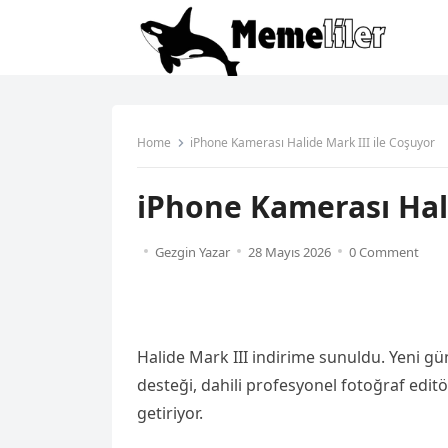
Home
iPhone Kamerası Halide Mark III ile Coşuyor
iPhone Kamerası Hali
Gezgin Yazar
28 Mayıs 2026
0 Comment
Halide Mark III indirime sunuldu. Yeni 
desteği, dahili profesyonel fotoğraf edit
getiriyor.