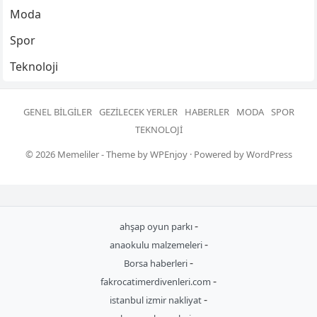
Moda
Spor
Teknoloji
GENEL BILGILER
GEZILECEK YERLER
HABERLER
MODA
SPOR
TEKNOLOJI
© 2026
Memeliler
- Theme by
WPEnjoy
· Powered by
WordPress
-
ahşap oyun parkı
-
anaokulu malzemeleri
-
Borsa haberleri
-
fakrocatimerdivenleri.com
-
istanbul izmir nakliyat