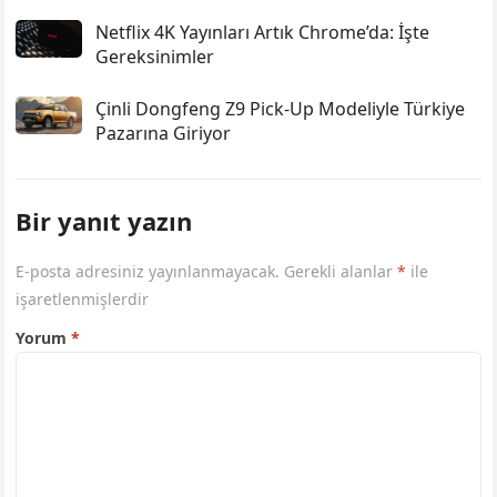
Netflix 4K Yayınları Artık Chrome’da: İşte
Gereksinimler
Çinli Dongfeng Z9 Pick-Up Modeliyle Türkiye
Pazarına Giriyor
Bir yanıt yazın
E-posta adresiniz yayınlanmayacak.
Gerekli alanlar
*
ile
işaretlenmişlerdir
Yorum
*