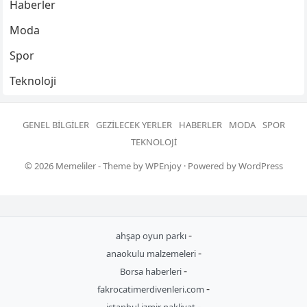
Haberler
Moda
Spor
Teknoloji
GENEL BILGILER
GEZILECEK YERLER
HABERLER
MODA
SPOR
TEKNOLOJI
© 2026
Memeliler
- Theme by
WPEnjoy
· Powered by
WordPress
-
ahşap oyun parkı
-
anaokulu malzemeleri
-
Borsa haberleri
-
fakrocatimerdivenleri.com
-
istanbul izmir nakliyat