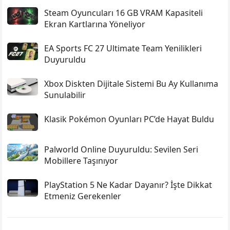
Steam Oyuncuları 16 GB VRAM Kapasiteli
Ekran Kartlarına Yöneliyor
EA Sports FC 27 Ultimate Team Yenilikleri
Duyuruldu
Xbox Diskten Dijitale Sistemi Bu Ay Kullanıma
Sunulabilir
Klasik Pokémon Oyunları PC’de Hayat Buldu
Palworld Online Duyuruldu: Sevilen Seri
Mobillere Taşınıyor
PlayStation 5 Ne Kadar Dayanır? İşte Dikkat
Etmeniz Gerekenler