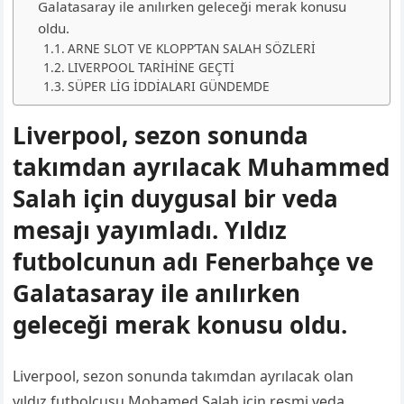
Galatasaray ile anılırken geleceği merak konusu
oldu.
ARNE SLOT VE KLOPP’TAN SALAH SÖZLERİ
LIVERPOOL TARİHİNE GEÇTİ
SÜPER LİG İDDİALARI GÜNDEMDE
Liverpool, sezon sonunda
takımdan ayrılacak Muhammed
Salah için duygusal bir veda
mesajı yayımladı. Yıldız
futbolcunun adı Fenerbahçe ve
Galatasaray ile anılırken
geleceği merak konusu oldu.
Liverpool, sezon sonunda takımdan ayrılacak olan
yıldız futbolcusu Mohamed Salah için resmi veda