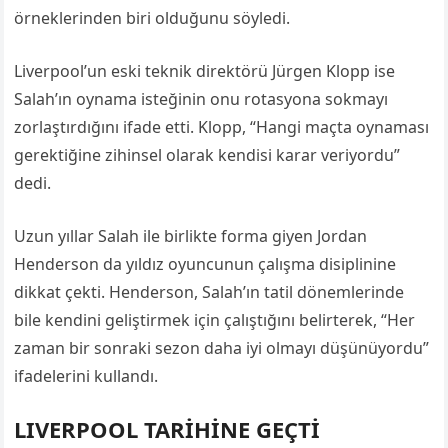
örneklerinden biri olduğunu söyledi.
Liverpool’un eski teknik direktörü Jürgen Klopp ise
Salah’ın oynama isteğinin onu rotasyona sokmayı
zorlaştırdığını ifade etti. Klopp, “Hangi maçta oynaması
gerektiğine zihinsel olarak kendisi karar veriyordu”
dedi.
Uzun yıllar Salah ile birlikte forma giyen Jordan
Henderson da yıldız oyuncunun çalışma disiplinine
dikkat çekti. Henderson, Salah’ın tatil dönemlerinde
bile kendini geliştirmek için çalıştığını belirterek, “Her
zaman bir sonraki sezon daha iyi olmayı düşünüyordu”
ifadelerini kullandı.
LIVERPOOL TARİHİNE GEÇTİ