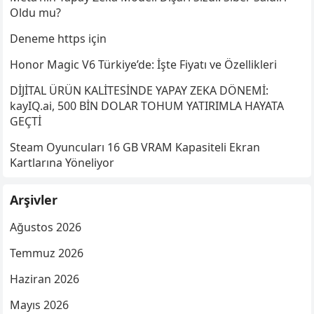
Oldu mu?
Deneme https için
Honor Magic V6 Türkiye’de: İşte Fiyatı ve Özellikleri
DİJİTAL ÜRÜN KALİTESİNDE YAPAY ZEKA DÖNEMİ:
kayIQ.ai, 500 BİN DOLAR TOHUM YATIRIMLA HAYATA
GEÇTİ
Steam Oyuncuları 16 GB VRAM Kapasiteli Ekran
Kartlarına Yöneliyor
Arşivler
Ağustos 2026
Temmuz 2026
Haziran 2026
Mayıs 2026