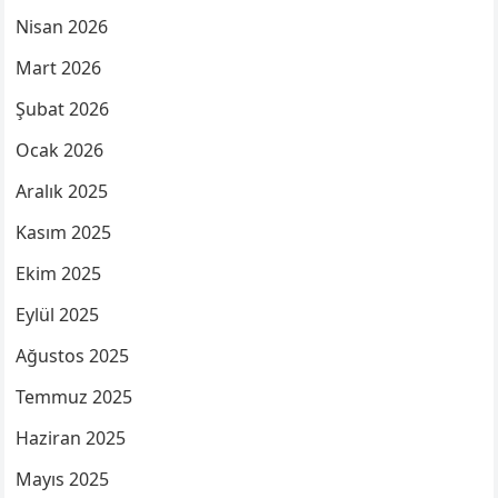
Nisan 2026
Mart 2026
Şubat 2026
Ocak 2026
Aralık 2025
Kasım 2025
Ekim 2025
Eylül 2025
Ağustos 2025
Temmuz 2025
Haziran 2025
Mayıs 2025