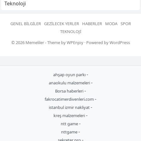
Teknoloji
GENEL BILGILER
GEZILECEK YERLER
HABERLER
MODA
SPOR
TEKNOLOJI
© 2026
Memeliler
- Theme by
WPEnjoy
· Powered by
WordPress
-
ahşap oyun parkı
-
anaokulu malzemeleri
-
Borsa haberleri
-
fakrocatimerdivenleri.com
-
istanbul izmir nakliyat
-
kreş malzemeleri
-
ntt game
-
nttgame
-
sekreter pro