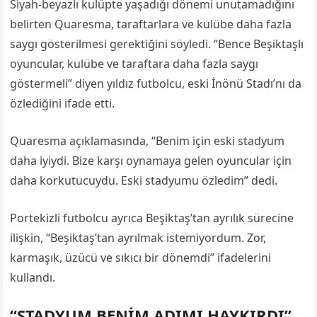
Siyah-beyazlı kulüpte yaşadığı dönemi unutamadığını
belirten Quaresma, taraftarlara ve kulübe daha fazla
saygı gösterilmesi gerektiğini söyledi. “Bence Beşiktaşlı
oyuncular, kulübe ve taraftara daha fazla saygı
göstermeli” diyen yıldız futbolcu, eski İnönü Stadı’nı da
özlediğini ifade etti.
Quaresma açıklamasında, “Benim için eski stadyum
daha iyiydi. Bize karşı oynamaya gelen oyuncular için
daha korkutucuydu. Eski stadyumu özledim” dedi.
Portekizli futbolcu ayrıca Beşiktaş’tan ayrılık sürecine
ilişkin, “Beşiktaş’tan ayrılmak istemiyordum. Zor,
karmaşık, üzücü ve sıkıcı bir dönemdi” ifadelerini
kullandı.
“STADYUM BENİM ADIMI HAYKIRDI”