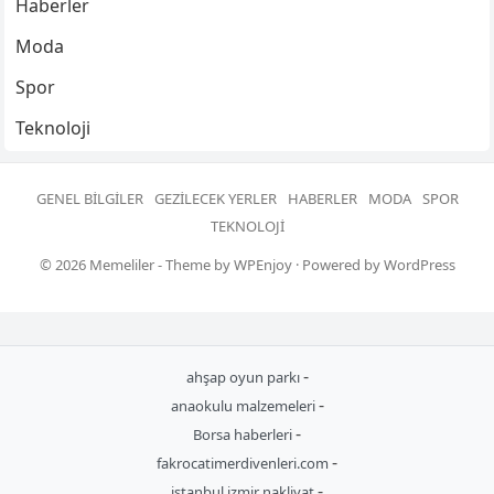
Haberler
Moda
Spor
Teknoloji
GENEL BILGILER
GEZILECEK YERLER
HABERLER
MODA
SPOR
TEKNOLOJI
© 2026
Memeliler
- Theme by
WPEnjoy
· Powered by
WordPress
-
ahşap oyun parkı
-
anaokulu malzemeleri
-
Borsa haberleri
-
fakrocatimerdivenleri.com
-
istanbul izmir nakliyat