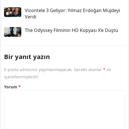
Vizontele 3 Geliyor: Yılmaz Erdoğan Müjdeyi
Verdi
The Odyssey Filminin HD Kopyası X’e Düştü
Bir yanıt yazın
E-posta adresiniz yayınlanmayacak.
Gerekli alanlar
*
ile
işaretlenmişlerdir
Yorum
*