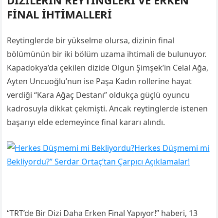
DİZİLERİN REYTİNGLERİ VE ERKEN
FİNAL İHTİMALLERİ
Reytinglerde bir yükselme olursa, dizinin final
bölümünün bir iki bölüm uzama ihtimali de bulunuyor.
Kapadokya’da çekilen dizide Olgun Şimşek’in Celal Ağa,
Ayten Uncuoğlu’nun ise Paşa Kadın rollerine hayat
verdiği “Kara Ağaç Destanı” oldukça güçlü oyuncu
kadrosuyla dikkat çekmişti. Ancak reytinglerde istenen
başarıyı elde edemeyince final kararı alındı.
Herkes Düşmemi mi
Bekliyordu?” Serdar Ortaç’tan Çarpıcı Açıklamalar!
“TRT’de Bir Dizi Daha Erken Final Yapıyor!” haberi, 13