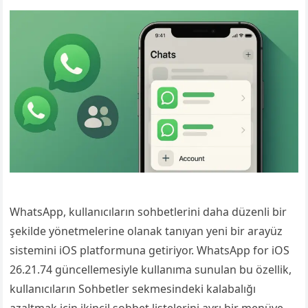
WhatsApp, kullanıcıların sohbetlerini daha düzenli bir
şekilde yönetmelerine olanak tanıyan yeni bir arayüz
sistemini iOS platformuna getiriyor. WhatsApp for iOS
26.21.74 güncellemesiyle kullanıma sunulan bu özellik,
kullanıcıların Sohbetler sekmesindeki kalabalığı
azaltmak için ikincil sohbet listelerini ayrı bir menüye