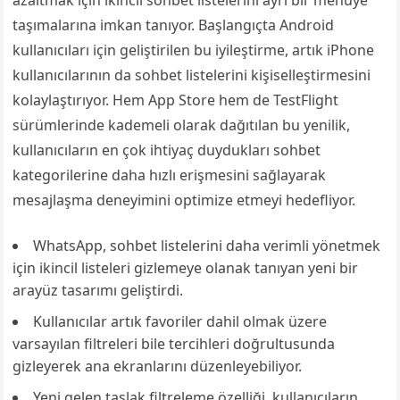
taşımalarına imkan tanıyor. Başlangıçta Android
kullanıcıları için geliştirilen bu iyileştirme, artık iPhone
kullanıcılarının da sohbet listelerini kişiselleştirmesini
kolaylaştırıyor. Hem App Store hem de TestFlight
sürümlerinde kademeli olarak dağıtılan bu yenilik,
kullanıcıların en çok ihtiyaç duydukları sohbet
kategorilerine daha hızlı erişmesini sağlayarak
mesajlaşma deneyimini optimize etmeyi hedefliyor.
WhatsApp, sohbet listelerini daha verimli yönetmek
için ikincil listeleri gizlemeye olanak tanıyan yeni bir
arayüz tasarımı geliştirdi.
Kullanıcılar artık favoriler dahil olmak üzere
varsayılan filtreleri bile tercihleri doğrultusunda
gizleyerek ana ekranlarını düzenleyebiliyor.
Yeni gelen taslak filtreleme özelliği, kullanıcıların