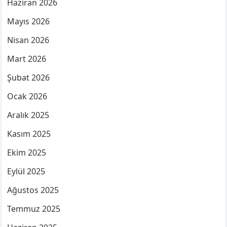
Haziran 2026
Mayıs 2026
Nisan 2026
Mart 2026
Şubat 2026
Ocak 2026
Aralık 2025
Kasım 2025
Ekim 2025
Eylül 2025
Ağustos 2025
Temmuz 2025