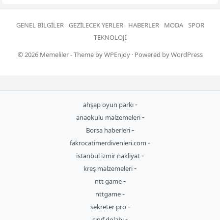
GENEL BILGILER
GEZILECEK YERLER
HABERLER
MODA
SPOR
TEKNOLOJI
© 2026
Memeliler
- Theme by
WPEnjoy
· Powered by
WordPress
-
ahşap oyun parkı
-
anaokulu malzemeleri
-
Borsa haberleri
-
fakrocatimerdivenleri.com
-
istanbul izmir nakliyat
-
kreş malzemeleri
-
ntt game
-
nttgame
-
sekreter pro
-
sınıf dolabı