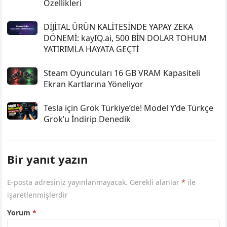
Özellikleri
DİJİTAL ÜRÜN KALİTESİNDE YAPAY ZEKA
DÖNEMİ: kayIQ.ai, 500 BİN DOLAR TOHUM
YATIRIMLA HAYATA GEÇTİ
Steam Oyuncuları 16 GB VRAM Kapasiteli
Ekran Kartlarına Yöneliyor
Tesla için Grok Türkiye’de! Model Y’de Türkçe
Grok’u İndirip Denedik
Bir yanıt yazın
E-posta adresiniz yayınlanmayacak.
Gerekli alanlar
*
ile
işaretlenmişlerdir
Yorum
*