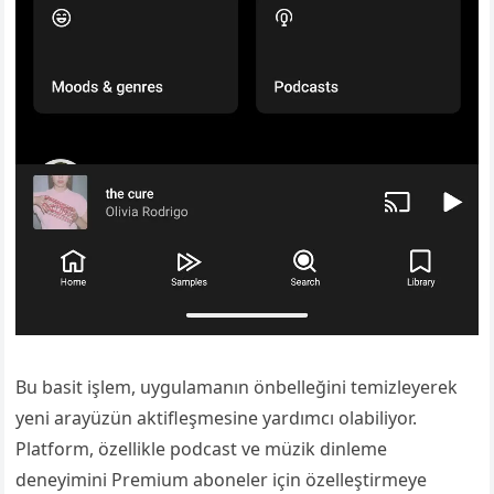
Bu basit işlem, uygulamanın önbelleğini temizleyerek
yeni arayüzün aktifleşmesine yardımcı olabiliyor.
Platform, özellikle podcast ve müzik dinleme
deneyimini Premium aboneler için özelleştirmeye