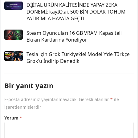
DİJİTAL ÜRÜN KALİTESİNDE YAPAY ZEKA
DÖNEMİ: kayIQ.ai, 500 BİN DOLAR TOHUM
YATIRIMLA HAYATA GEÇTİ
Steam Oyuncuları 16 GB VRAM Kapasiteli
Ekran Kartlarına Yöneliyor
Tesla için Grok Türkiye’de! Model Y’de Türkçe
Grok’u İndirip Denedik
Bir yanıt yazın
E-posta adresiniz yayınlanmayacak.
Gerekli alanlar
*
ile
işaretlenmişlerdir
Yorum
*