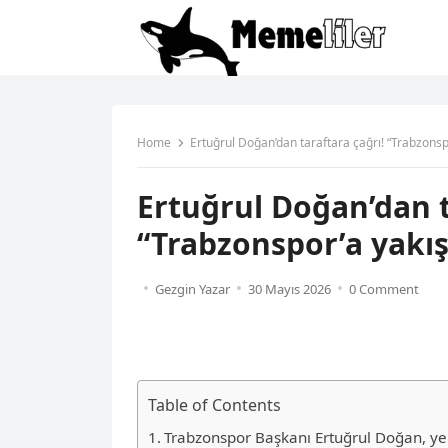
Home
Ertuğrul Doğan’dan taraftara çağrı! “Trabzonsp
Ertuğrul Doğan’dan t
“Trabzonspor’a yakış
Gezgin Yazar
30 Mayıs 2026
0 Comment
Table of Contents
Trabzonspor Başkanı Ertuğrul Doğan, ye