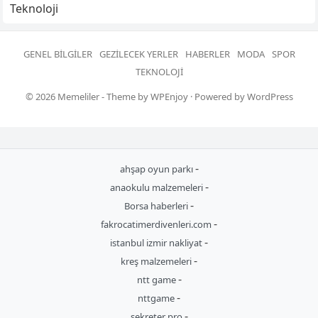
Teknoloji
GENEL BILGILER
GEZILECEK YERLER
HABERLER
MODA
SPOR
TEKNOLOJI
© 2026
Memeliler
- Theme by
WPEnjoy
· Powered by
WordPress
-
ahşap oyun parkı
-
anaokulu malzemeleri
-
Borsa haberleri
-
fakrocatimerdivenleri.com
-
istanbul izmir nakliyat
-
kreş malzemeleri
-
ntt game
-
nttgame
-
sekreter pro