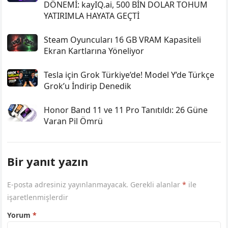
DÖNEMİ: kayIQ.ai, 500 BİN DOLAR TOHUM
YATIRIMLA HAYATA GEÇTİ
Steam Oyuncuları 16 GB VRAM Kapasiteli
Ekran Kartlarına Yöneliyor
Tesla için Grok Türkiye’de! Model Y’de Türkçe
Grok’u İndirip Denedik
Honor Band 11 ve 11 Pro Tanıtıldı: 26 Güne
Varan Pil Ömrü
Bir yanıt yazın
E-posta adresiniz yayınlanmayacak.
Gerekli alanlar
*
ile
işaretlenmişlerdir
Yorum
*