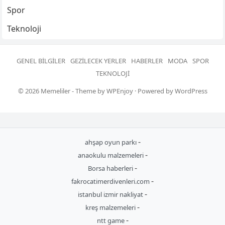
Spor
Teknoloji
GENEL BILGILER
GEZILECEK YERLER
HABERLER
MODA
SPOR
TEKNOLOJI
© 2026
Memeliler
- Theme by
WPEnjoy
· Powered by
WordPress
-
ahşap oyun parkı
-
anaokulu malzemeleri
-
Borsa haberleri
-
fakrocatimerdivenleri.com
-
istanbul izmir nakliyat
-
kreş malzemeleri
-
ntt game