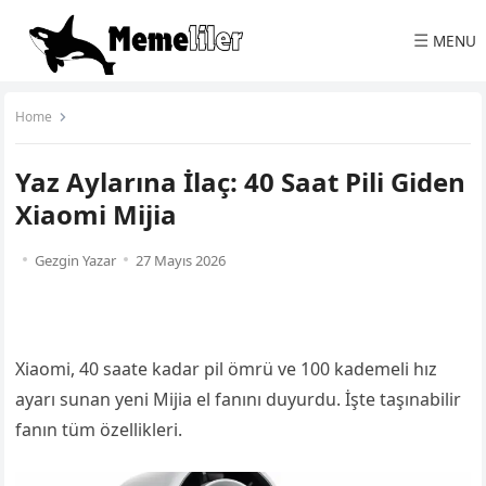
☰
MENU
Home
Yaz Aylarına İlaç: 40 Saat Pili Giden
Xiaomi Mijia
Gezgin Yazar
27 Mayıs 2026
Xiaomi, 40 saate kadar pil ömrü ve 100 kademeli hız
ayarı sunan yeni Mijia el fanını duyurdu. İşte taşınabilir
fanın tüm özellikleri.