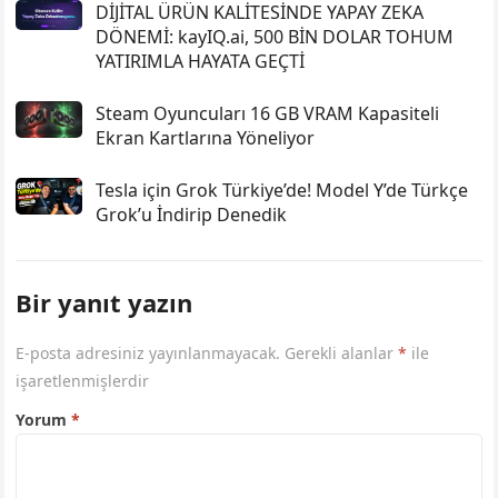
DİJİTAL ÜRÜN KALİTESİNDE YAPAY ZEKA
DÖNEMİ: kayIQ.ai, 500 BİN DOLAR TOHUM
YATIRIMLA HAYATA GEÇTİ
Steam Oyuncuları 16 GB VRAM Kapasiteli
Ekran Kartlarına Yöneliyor
Tesla için Grok Türkiye’de! Model Y’de Türkçe
Grok’u İndirip Denedik
Bir yanıt yazın
E-posta adresiniz yayınlanmayacak.
Gerekli alanlar
*
ile
işaretlenmişlerdir
Yorum
*