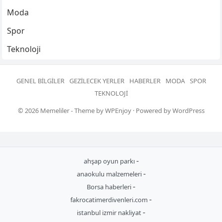
Moda
Spor
Teknoloji
GENEL BILGILER
GEZILECEK YERLER
HABERLER
MODA
SPOR
TEKNOLOJI
© 2026
Memeliler
- Theme by
WPEnjoy
· Powered by
WordPress
-
ahşap oyun parkı
-
anaokulu malzemeleri
-
Borsa haberleri
-
fakrocatimerdivenleri.com
-
istanbul izmir nakliyat