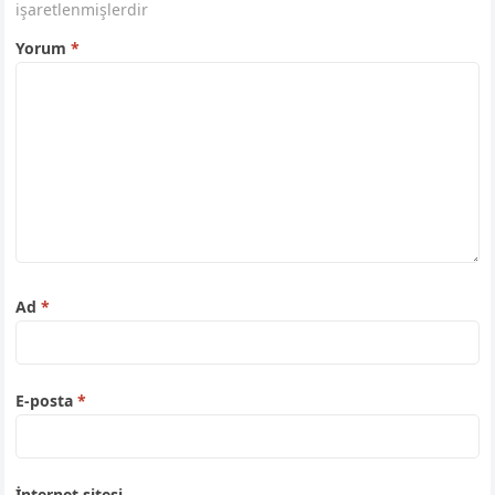
işaretlenmişlerdir
Yorum
*
Ad
*
E-posta
*
İnternet sitesi