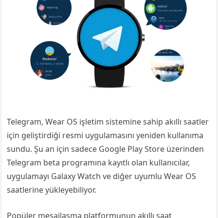
Telegram, Wear OS işletim sistemine sahip akıllı saatler
için geliştirdiği resmi uygulamasını yeniden kullanıma
sundu. Şu an için sadece Google Play Store üzerinden
Telegram beta programına kayıtlı olan kullanıcılar,
uygulamayı Galaxy Watch ve diğer uyumlu Wear OS
saatlerine yükleyebiliyor.
Popüler mesajlaşma platformunun akıllı saat