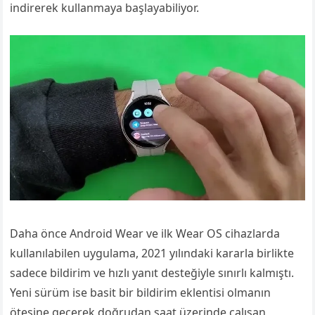
indirerek kullanmaya başlayabiliyor.
Daha önce Android Wear ve ilk Wear OS cihazlarda
kullanılabilen uygulama, 2021 yılındaki kararla birlikte
sadece bildirim ve hızlı yanıt desteğiyle sınırlı kalmıştı.
Yeni sürüm ise basit bir bildirim eklentisi olmanın
ötesine geçerek doğrudan saat üzerinde çalışan