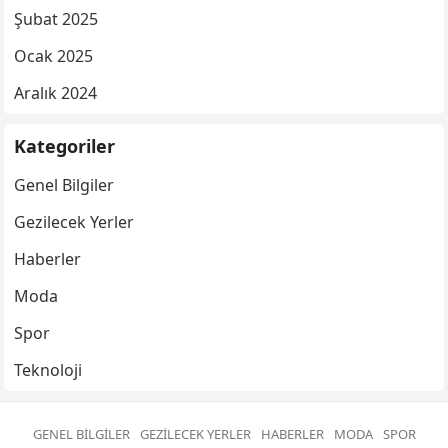
Şubat 2025
Ocak 2025
Aralık 2024
Kategoriler
Genel Bilgiler
Gezilecek Yerler
Haberler
Moda
Spor
Teknoloji
GENEL BILGILER
GEZILECEK YERLER
HABERLER
MODA
SPOR