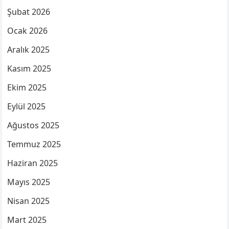
Şubat 2026
Ocak 2026
Aralık 2025
Kasım 2025
Ekim 2025
Eylül 2025
Ağustos 2025
Temmuz 2025
Haziran 2025
Mayıs 2025
Nisan 2025
Mart 2025