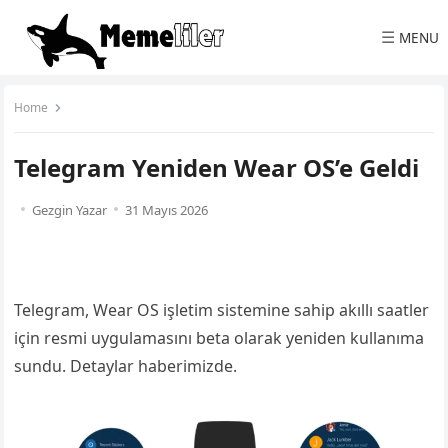
☰
MENU
Home
Telegram Yeniden Wear OS’e Geldi
Gezgin Yazar
31 Mayıs 2026
Telegram, Wear OS işletim sistemine sahip akıllı saatler
için resmi uygulamasını beta olarak yeniden kullanıma
sundu. Detaylar haberimizde.